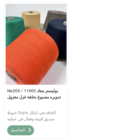
Ne20S / 1100٪ بوليستر معاد
تدويره مصبوغ بحلقة غزل مغزول
خيوط Dope الجافة هي ابتكار
صديق للبيئة وفعال في عملية
الصباغة.Ne20 / 1 100٪ من خيوط
التفاصيل
الغزل المصبوغة المصبوغة الحلقي
المصبوغة بالبوليستر المعاد