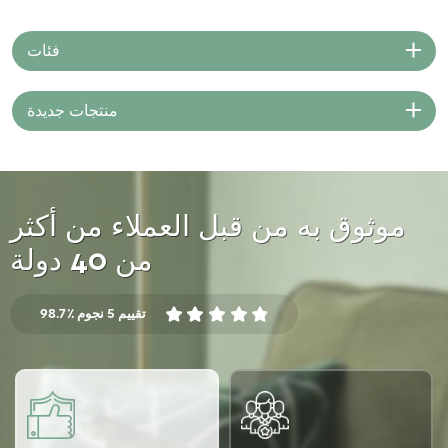
تدويرها هي نوع واحد من خيوط
البوليستر المعاد تدويرها التي
فئات
أصبحت شائعة بشكل متزايد في
السنوات الأخيرة.
منتجات جديدة
موثوق به من قبل العملاء من أكثر
من 40 دولة
98.7٪ تقييم 5 نجوم