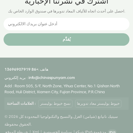
اشترك في نشرتنا الإخبارية
احصل على أحدث اتجاه للألياف المعاد تدويرها في صندوق الوارد الخاص بك.
يُقدِّم
هاتف :
+86 13696907919
info@chinaspunyarn.com
بريد إلكتروني :
Add : Room 505, 5/F, North Zone, Yihua Center, No.1 Qishan North
Road, Huli District, Xiamen City, Fujian Province, P.R.China
خيوط بوليستر معاد تدويرها
نسج خيوط بوليستر
العلامات الساخنة :
© 2026 سيتيك نانيانغ (شيامن) الغزل والنسيج والتكنولوجيا المحدودة كل
الحقوق محفوظة.
شبكة IPv6 مدعومة
|
سياسة الخصوصية
|
Xml
|
خريطة الموقع