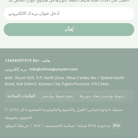
احصل على أحدث اتجاه للألياف المعاد تدويرها في صندوق الوارد الخاص بك.
يُقدِّم
هاتف :
+86 13696907919
info@chinaspunyarn.com
بريد إلكتروني :
Add : Room 505, 5/F, North Zone, Yihua Center, No.1 Qishan North
Road, Huli District, Xiamen City, Fujian Province, P.R.China
خيوط بوليستر معاد تدويرها
نسج خيوط بوليستر
العلامات الساخنة :
© 2026 سيتيك نانيانغ (شيامن) الغزل والنسيج والتكنولوجيا المحدودة كل
الحقوق محفوظة.
شبكة IPv6 مدعومة
|
سياسة الخصوصية
|
Xml
|
خريطة الموقع