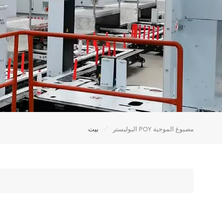
/
البوليستر POY مصبوغ الموجبة
بيت