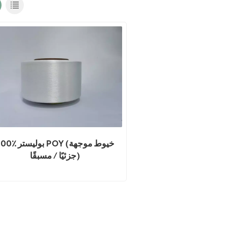
100٪ بوليستر POY (خيوط 
جزئيًا / مسبقًا)