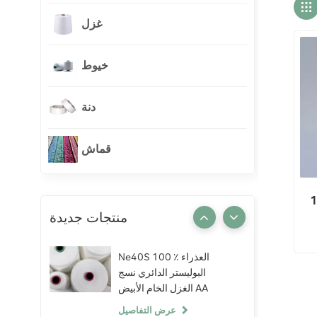
غزل
خيوط
دنة
قماش
موجهة
منتجات جديدة
Ne40S 100 ٪ العذراء
البوليستر الدائري نسج
الغزل الخام الأبيض AA
الصف الحياكة النسيج
عرض التفاصيل