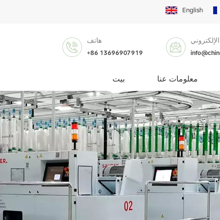
English
الإلكتروني
هاتف
+86 13696907919
info@chi
معلومات عنا
بيت