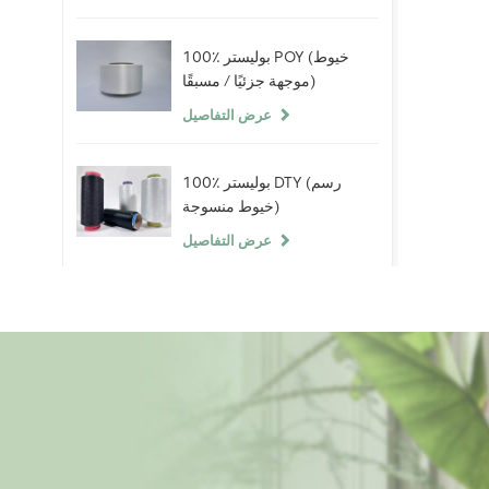
100٪ بوليستر POY (خيوط
موجهة جزئيًا / مسبقًا)
عرض التفاصيل
100٪ بوليستر DTY (رسم
خيوط منسوجة)
عرض التفاصيل
100٪ خيوط سبانديكس
عارية
عرض التفاصيل
ألياف البوليستر التيلة 100٪
(PSF) خام أبيض خام لخيوط
البوليستر الصين