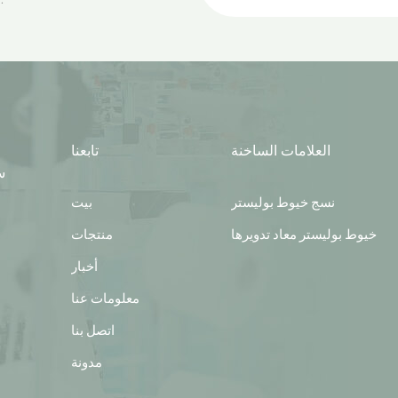
العلامات الساخنة
تابعنا
س
نسج خيوط بوليستر
بيت
خيوط بوليستر معاد تدويرها
منتجات
أخبار
معلومات عنا
اتصل بنا
مدونة