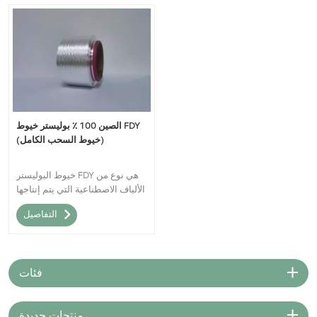
الصين 100 ٪ بوليستر خيوط FDY
(خيوط السحب الكامل)
خيوط البوليستر FDY هي نوع من
الألياف الاصطناعية التي يتم إنتاجها
عن طريق صهر وبثق رقائق بوليمر
التفاصيل
بوليستر. يتم بعد ذلك شد خيوط
FDY أو سحبها لزيادة قوتها ومتانتها
فئات
منتجات جديدة