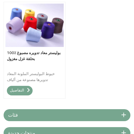
100٪ بوليستر معاد تدويره مصبوغ
بحلقة غزل مغزول
خيوط البوليستر الملونة المعاد
تدويرها مصنوعة من ألياف
البوليستر الملونة المعاد
التفاصيل
تدويرهاخيوط Dope الجافة هي
ابتكار صديق للبيئة وفعال في عملية
الصباغة.
فئات
منتجات جديدة