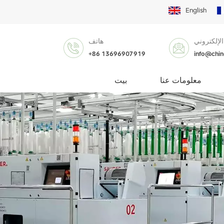
English
الإلكتروني
هاتف
+86 13696907919
info@chi
معلومات عنا
بيت