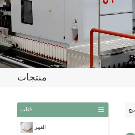
منتجات
فئات
يج
الفيبر