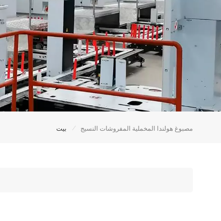
/
مصبوغ هولندا المخملية المفروشات النسيج
بيت