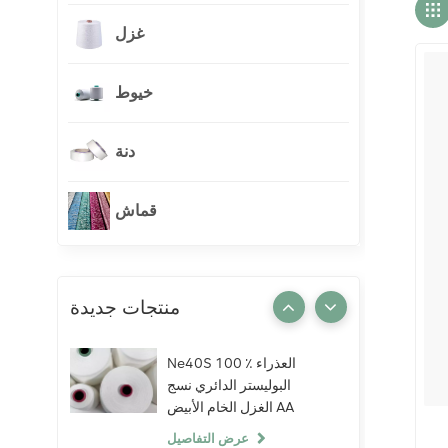
غزل
خيوط
دنة
قماش
منتجات جديدة
Ne40S 100 ٪ العذراء
البوليستر الدائري نسج
الغزل الخام الأبيض AA
الصف الحياكة النسيج
عرض التفاصيل