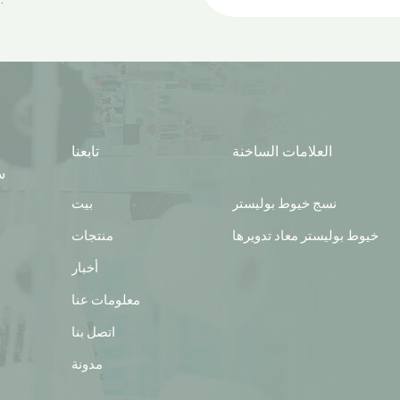
العلامات الساخنة
تابعنا
س
نسج خيوط بوليستر
بيت
خيوط بوليستر معاد تدويرها
منتجات
أخبار
معلومات عنا
اتصل بنا
مدونة