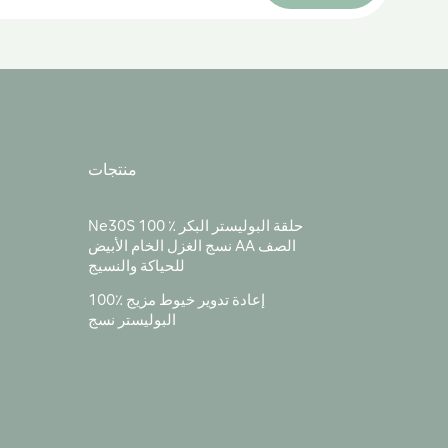
منتجات
Ne30S 100 ٪ حلقة البوليستر البكر
نسج الغزل الخام الأبيض AA الصف
للحياكة والنسيج
100٪ إعادة تدوير خيوط مزيج
البوليستر نسج