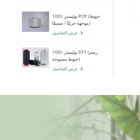
100٪ بوليستر POY (خيوط
موجهة جزئيًا / مسبقًا)
عرض التفاصيل
100٪ بوليستر DTY (رسم
خيوط منسوجة)
عرض التفاصيل
100٪ خيوط سبانديكس
عارية
عرض التفاصيل
ألياف البوليستر التيلة 100٪
(PSF) خام أبيض خام لخيوط
البوليستر الصين