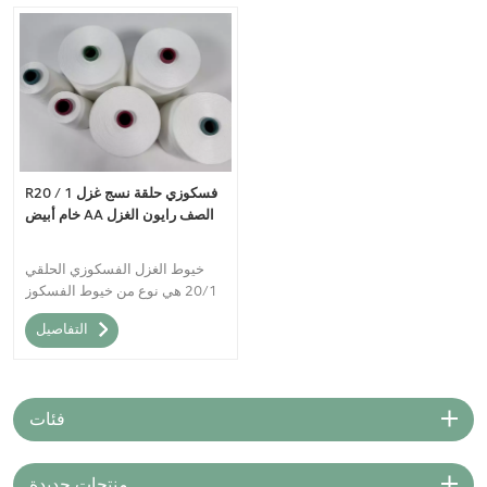
R20 / 1 فسكوزي حلقة نسج غزل
خام أبيض AA الصف رايون الغزل
خيوط الغزل الفسكوزي الحلقي
20/1 هي نوع من خيوط الفسكوز
التي يتم إنتاجها من خلال الغزل
التفاصيل
الحلقي. يُعرف هذا النوع من
الخيوط بنعومتها وبريقها وامتصاصها
الممتاز للرطوبة.
فئات
منتجات جديدة