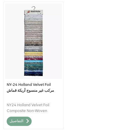
NY-24 Holland Velvet Foil
مركب غير منسوج أريكة قماش
NY24 Holland Velvet Foil
Composite Non-Woven
Upholstery يمكن وصف النسيج
التفاصيل
بأنه مادة نسيجية عالية الجودة
تجمع بين المظهر الفاخر والمظهر