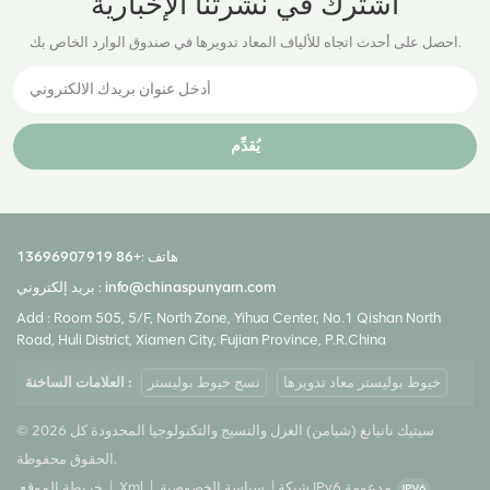
اشترك في نشرتنا الإخبارية
احصل على أحدث اتجاه للألياف المعاد تدويرها في صندوق الوارد الخاص بك.
يُقدِّم
هاتف :
+86 13696907919
info@chinaspunyarn.com
بريد إلكتروني :
Add : Room 505, 5/F, North Zone, Yihua Center, No.1 Qishan North
Road, Huli District, Xiamen City, Fujian Province, P.R.China
خيوط بوليستر معاد تدويرها
نسج خيوط بوليستر
العلامات الساخنة :
© 2026 سيتيك نانيانغ (شيامن) الغزل والنسيج والتكنولوجيا المحدودة كل
الحقوق محفوظة.
شبكة IPv6 مدعومة
|
سياسة الخصوصية
|
Xml
|
خريطة الموقع