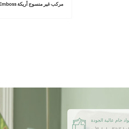
Emboss مركب غير منسوج أريك
قماش
اد خام عالية الجودة