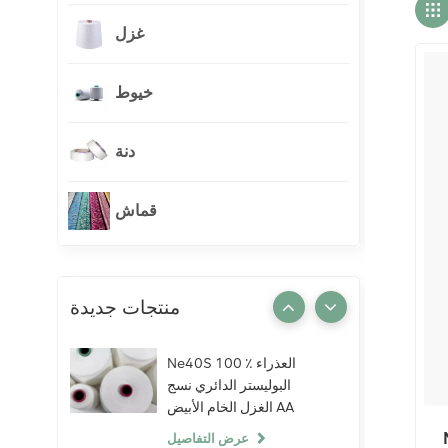
غزل
خيوط
دنة
قماش
منتجات جديدة
Ne40S 100 ٪ العذراء
البوليستر الدائري نسج
الغزل الخام الأبيض AA
الصف الحياكة النسيج
عرض التفاصيل