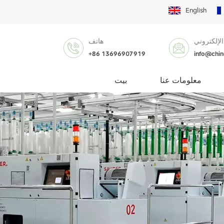
English
الإلكتروني
هاتف
+86 13696907919
info@chi
معلومات عنا
بيت