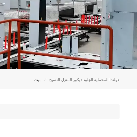
/
هولندا المخملية الجلود ديكور المنزل النسيج
بيت