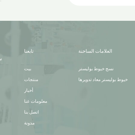
العلامات الساخنة
تابعنا
س
نسج خيوط بوليستر
بيت
خيوط بوليستر معاد تدويرها
منتجات
أخبار
معلومات عنا
اتصل بنا
مدونة