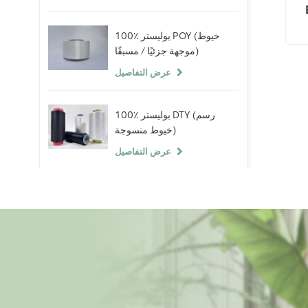
ة
100٪ بوليستر POY (خيوط
موجهة جزئيًا / مسبقًا)
عرض التفاصيل
100٪ بوليستر DTY (رسم
خيوط منسوجة)
عرض التفاصيل
100٪ خيوط سبانديكس
عارية
عرض التفاصيل
ألياف البوليستر التيلة 100٪
(PSF) خام أبيض خام لخيوط
البوليستر الصين