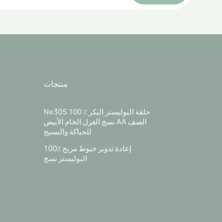
منتجات
Ne30S 100 ٪ حلقة البوليستر البكر
نسج الغزل الخام الأبيض AA الصف
للحياكة والنسيج
100٪ إعادة تدوير خيوط مزيج
البوليستر نسج