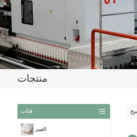
منتجات
فئات
يج
الفيبر