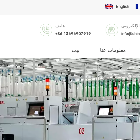
English
الإلكتروني
هاتف
+86 13696907919
info@chi
معلومات عنا
بيت