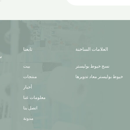
العلامات الساخنة
تابعنا
س
نسج خيوط بوليستر
بيت
خيوط بوليستر معاد تدويرها
منتجات
أخبار
معلومات عنا
اتصل بنا
مدونة