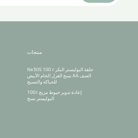
منتجات
Ne30S 100 ٪ حلقة البوليستر البكر
نسج الغزل الخام الأبيض AA الصف
للحياكة والنسيج
100٪ إعادة تدوير خيوط مزيج
البوليستر نسج