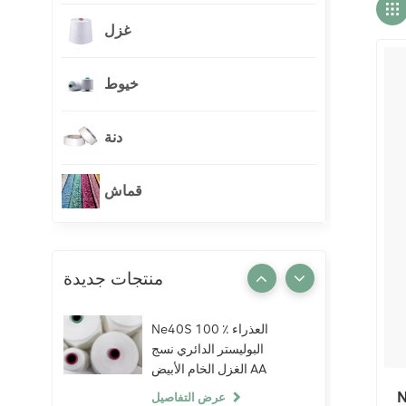
غزل
خيوط
دنة
قماش
منتجات جديدة
Ne40S 100 ٪ العذراء
البوليستر الدائري نسج
الغزل الخام الأبيض AA
الصف الحياكة النسيج
 قماش
عرض التفاصيل