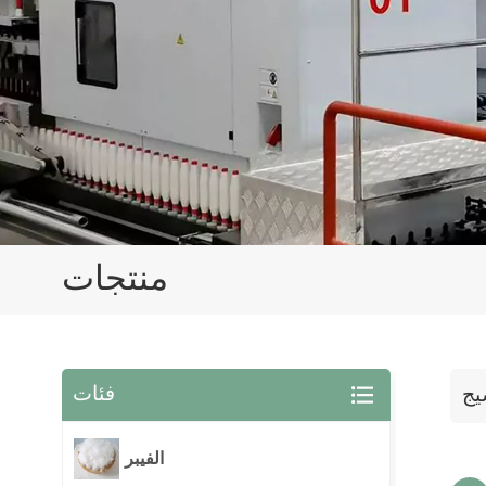
منتجات
فئات
يج
الفيبر