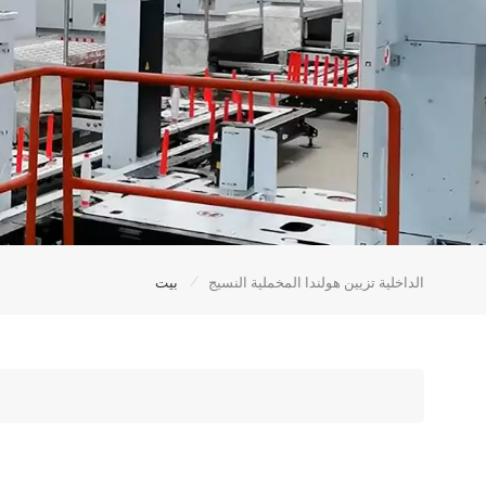
/
الداخلية تزيين هولندا المخملية النسيج
بيت