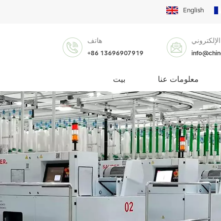
English
الإلكتروني
هاتف
+86 13696907919
info@chi
معلومات عنا
بيت