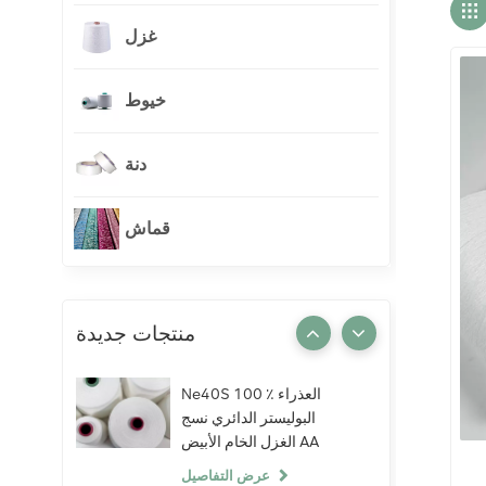
غزل
خيوط
دنة
قماش
منتجات جديدة
Ne40S 100 ٪ العذراء
البوليستر الدائري نسج
الغزل الخام الأبيض AA
الصف الحياكة النسيج
عرض التفاصيل