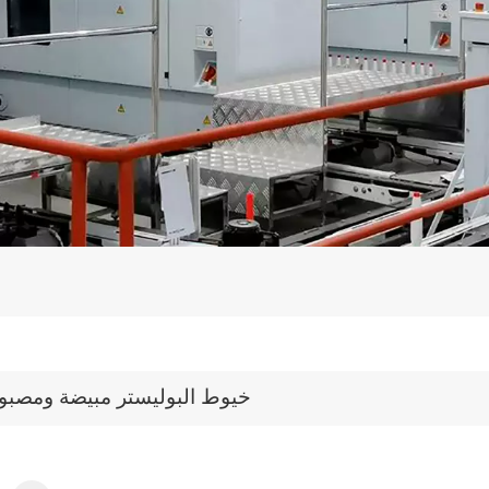
خيوط البوليستر مبيضة ومصبو