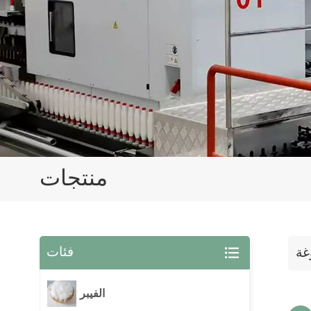
منتجات
فئات
غة
الفيبر