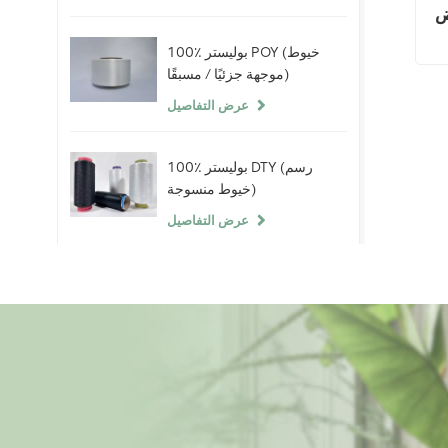
A
100٪ بوليستر POY (خيوط
موجهة جزئيًا / مسبقًا)
عرض التفاصيل
100٪ بوليستر DTY (رسم
خيوط منسوجة)
عرض التفاصيل
100٪ خيوط سبانديكس
عارية
عرض التفاصيل
ألياف البوليستر التيلة 100٪
(PSF) خام أبيض خام لخيوط
البوليستر الصين