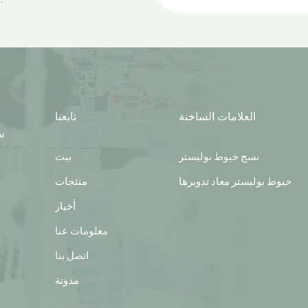
العلامات الساخنة
تابعنا
س
نسج خيوط بوليستر
بيت
خيوط بوليستر معاد تدويرها
منتجات
أخبار
معلومات عنا
اتصل بنا
مدونة