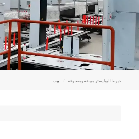
/
خيوط البوليستر مبيضة ومصبوغة
بيت