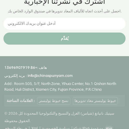
اشترك في نشرتنا الإخبارية
احصل على أحدث اتجاه للألياف المعاد تدويرها في صندوق الوارد الخاص بك.
يُقدِّم
هاتف :
+86 13696907919
info@chinaspunyarn.com
بريد إلكتروني :
Add : Room 505, 5/F, North Zone, Yihua Center, No.1 Qishan North
Road, Huli District, Xiamen City, Fujian Province, P.R.China
خيوط بوليستر معاد تدويرها
نسج خيوط بوليستر
العلامات الساخنة :
© 2026 سيتيك نانيانغ (شيامن) الغزل والنسيج والتكنولوجيا المحدودة كل
الحقوق محفوظة.
شبكة IPv6 مدعومة
|
سياسة الخصوصية
|
Xml
|
خريطة الموقع