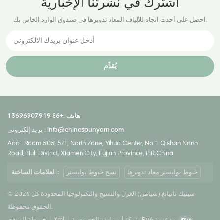
اشترك في نشرتنا الإخبارية
احصل على أحدث اتجاه للألياف المعاد تدويرها في صندوق الوارد الخاص بك.
يُقدِّم
هاتف :
+86 13696907919
info@chinaspunyarn.com
بريد إلكتروني :
Add : Room 505, 5/F, North Zone, Yihua Center, No.1 Qishan North
Road, Huli District, Xiamen City, Fujian Province, P.R.China
خيوط بوليستر معاد تدويرها
نسج خيوط بوليستر
العلامات الساخنة :
© 2026 سيتيك نانيانغ (شيامن) الغزل والنسيج والتكنولوجيا المحدودة كل
الحقوق محفوظة.
شبكة IPv6 مدعومة
|
سياسة الخصوصية
|
Xml
|
خريطة الموقع