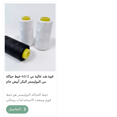
قوة شد عالية ني 40/2 خيط حياكة
من البوليستر البكر أبيض خام
خيط الحياكة البوليستر هو خيط
قوي ومتعدد الاستخدامات ومثالي
لمجموعة واسعة من مشاريع
التفاصيل
الخياطة ، وهو مصنوع من ألياف
البوليستر الملتوية معًا ثم يتم غزلها