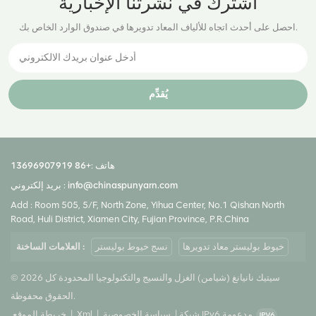
اشترك في نشرتنا الإخبارية
احصل على أحدث اتجاه للألياف المعاد تدويرها في صندوق الوارد الخاص بك.
يُقدِّم
هاتف :
+86 13696907919
info@chinaspunyarn.com
بريد إلكتروني :
Add : Room 505, 5/F, North Zone, Yihua Center, No.1 Qishan North
Road, Huli District, Xiamen City, Fujian Province, P.R.China
خيوط بوليستر معاد تدويرها
نسج خيوط بوليستر
العلامات الساخنة :
© 2026 سيتيك نانيانغ (شيامن) الغزل والنسيج والتكنولوجيا المحدودة كل
الحقوق محفوظة.
شبكة IPv6 مدعومة
|
سياسة الخصوصية
|
Xml
|
خريطة الموقع