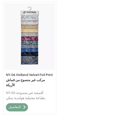
NY-06 Holland Velvet Foil Print
مركب غير منسوج من قماش
الأريكة
NY-06 أقمشة غير منسوجة
بطباعة مخملية هولندية يمكن
وصفه بأنه مادة نسيجية عالية
التفاصيل
الجودة تجمع بين المظهر الفاخر
والمظهر الهولندي المخملي مع