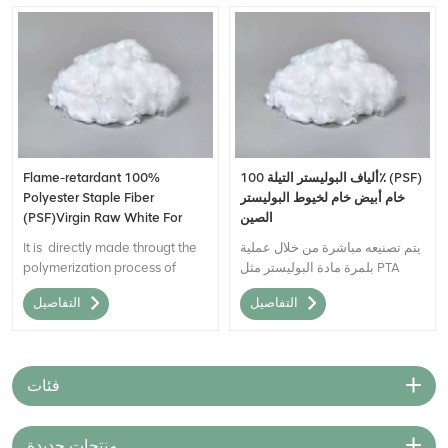
ألياف البوليستر التيلة 100٪ (PSF)
Flame-retardant 100%
خام أبيض خام لخيوط البوليستر
Polyester Staple Fiber
الصين
(PSF)Virgin Raw White For
polyester yarn China
يتم تصنيعه مباشرة من خلال عملية
It is directly made througt the
بلمرة مادة البوليستر مثل PTA
polymerization process of
(حمض التيريفثاليك المنقى) و
polyester material such as PTA
التفاصيل
التفاصيل
MEG (أحادي إيثيلين جلايكول) تحت
(Purified Terephthalic Acid)
درجة حرارة عالية وضغط مرتفع ؛
and MEG (Mono Ethylene
Glycol) under high temperature
and high pressure;
فئات
منتجات جديدة