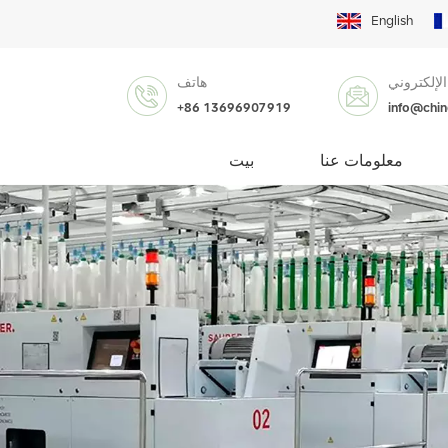
English
الإلكتروني
هاتف
+86 13696907919
info@chi
معلومات عنا
بيت