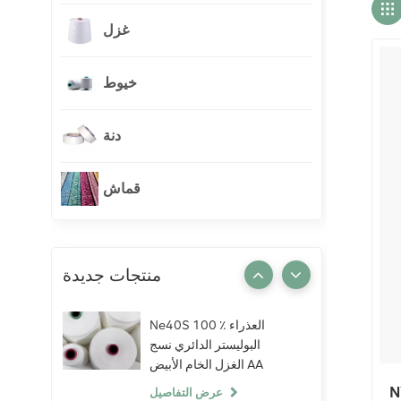
غزل
خيوط
دنة
قماش
منتجات جديدة
Ne40S 100 ٪ العذراء
البوليستر الدائري نسج
الغزل الخام الأبيض AA
الصف الحياكة النسيج
Flanne
عرض التفاصيل