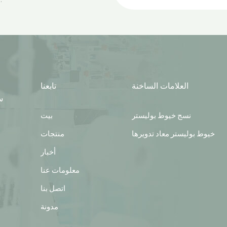
العلامات الساخنة
تابعنا
س
نسج خيوط بوليستر
بيت
خيوط بوليستر معاد تدويرها
منتجات
أخبار
معلومات عنا
اتصل بنا
مدونة