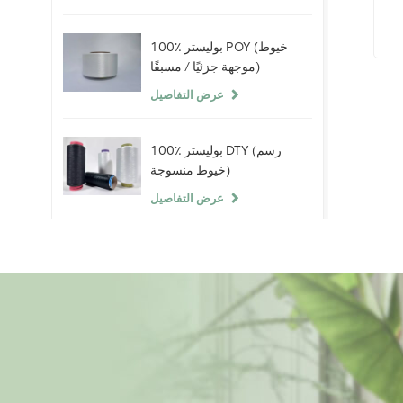
100٪ بوليستر POY (خيوط
موجهة جزئيًا / مسبقًا)
عرض التفاصيل
100٪ بوليستر DTY (رسم
خيوط منسوجة)
عرض التفاصيل
100٪ خيوط سبانديكس
عارية
عرض التفاصيل
ألياف البوليستر التيلة 100٪
(PSF) خام أبيض خام لخيوط
البوليستر الصين