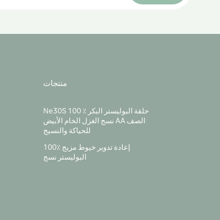
منتجات
Ne30S 100 ٪ حلقة البوليستر البكر
نسج الغزل الخام الأبيض AA الصف
للحياكة والنسيج
100٪ إعادة تدوير خيوط مزيج
البوليستر نسج