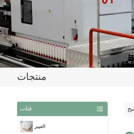
منتجات
فئات
يج
الفيبر