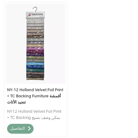
NY-12 Holland Velvet Foil Print
+ TC Backing Furniture أقمشة
تنجيد الأثاث
NY12 Holland Velvet Foil Print
+ TC Backing يمكن وصف نسيج
الأريكة للديكور المنزلي بأنه مادة
التفاصيل
نسيجية عالية الجودة تجمع بين
المظهر والمظهر الفاخر لـ