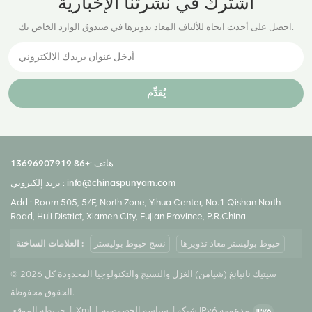
اشترك في نشرتنا الإخبارية
احصل على أحدث اتجاه للألياف المعاد تدويرها في صندوق الوارد الخاص بك.
يُقدِّم
هاتف :
+86 13696907919
info@chinaspunyarn.com
بريد إلكتروني :
Add : Room 505, 5/F, North Zone, Yihua Center, No.1 Qishan North
Road, Huli District, Xiamen City, Fujian Province, P.R.China
خيوط بوليستر معاد تدويرها
نسج خيوط بوليستر
العلامات الساخنة :
© 2026 سيتيك نانيانغ (شيامن) الغزل والنسيج والتكنولوجيا المحدودة كل
الحقوق محفوظة.
شبكة IPv6 مدعومة
|
سياسة الخصوصية
|
Xml
|
خريطة الموقع