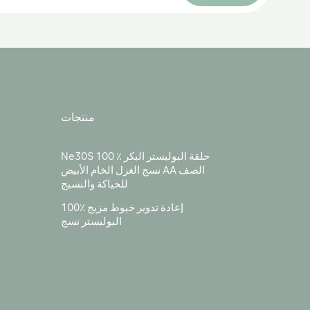
منتجات
Ne30S 100 ٪ حلقة البوليستر البكر
نسج الغزل الخام الأبيض AA الصف
للحياكة والنسيج
100٪ إعادة تدوير خيوط مزيج
البوليستر نسج