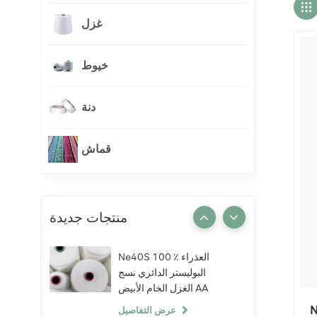
غزل
خيوط
دنة
قماش
منتجات جديدة
Ne40S 100 ٪ العذراء
البوليستر الدائري نسج
الغزل الخام الأبيض AA
الصف الحياكة النسيج
N
عرض التفاصيل