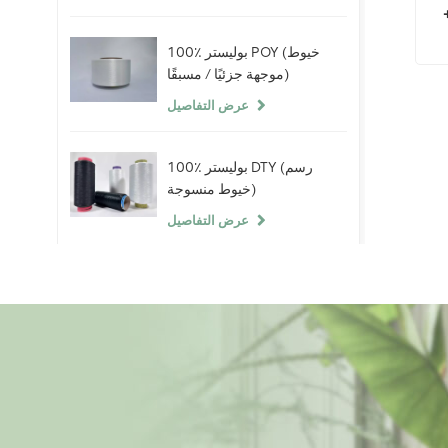
100٪ بوليستر POY (خيوط
موجهة جزئيًا / مسبقًا)
عرض التفاصيل
100٪ بوليستر DTY (رسم
خيوط منسوجة)
عرض التفاصيل
100٪ خيوط سبانديكس
عارية
عرض التفاصيل
ألياف البوليستر التيلة 100٪
(PSF) خام أبيض خام لخيوط
البوليستر الصين