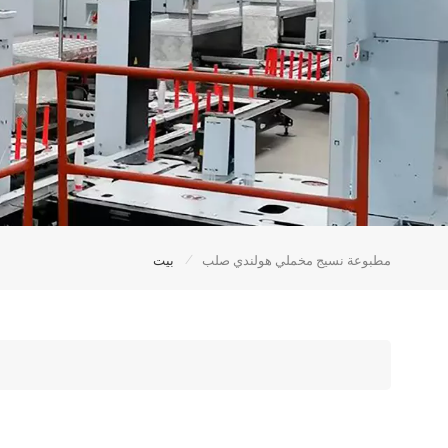
/
مطبوعة نسيج مخملي هولندي صلب
بيت