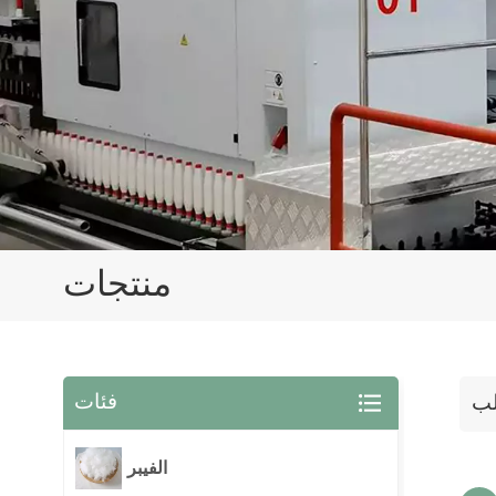
منتجات
فئات
لب
الفيبر