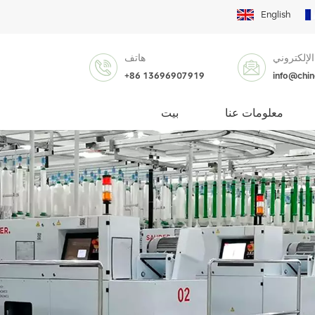
English
الإلكتروني
هاتف
+86 13696907919
info@chi
معلومات عنا
بيت