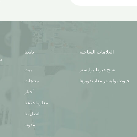
العلامات الساخنة
تابعنا
س
نسج خيوط بوليستر
بيت
خيوط بوليستر معاد تدويرها
منتجات
أخبار
معلومات عنا
اتصل بنا
مدونة