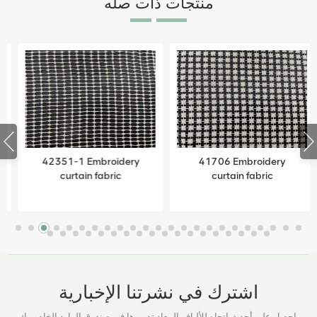
منتجات ذات صله
42351-1 Embroidery
41706 Embroidery
curtain fabric
curtain fabric
اشترك في نشرتنا الإخبارية
احصل على أحدث اتجاه للألياف المعاد تدويرها في صندوق الوارد الخاص بك.