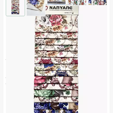
NY-18 تقليد فائق النعومة المطبوع من القطن والصوف
المركب للديكور المنزلي
NY-18 تقليد فائق النعومة بنسيج فويل مركب من القطن
والصوف هو نوع من مواد النسيج التي تجمع بين نسيج القطن
والصوف وطبقة من رقائق الطباعة. ينتج عن هذا نسيج ذو
ملمس فائق النعومة وتشطيب معدني ، وتتمثل سمة هذا
القماش في أنه غالبًا ما يستخدم لأغراض الموضة والديكور ،
مثل الملابس وديكور المنزل والإكسسوارات. تتمتع بمظهر
وشعور فاخر يمكن أن يرفع من مظهر أي عنصر على الفور.
100% cotton
نمط :
upholstery fabric,home decor
استخدام :
LC at sight,TT
دفع :