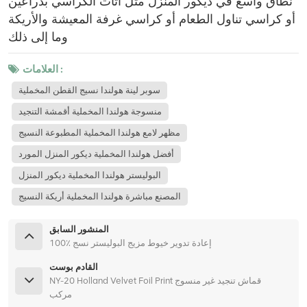
نطاق واسع في ديكور المنزل مثل أثاث الكراسي بذراعين
أو كراسي تناول الطعام أو كراسي غرفة المعيشة والأريكة
وما إلى ذلك
العلامات :
سوبر لينة هولندا نسيج القطن المخملية
منسوجة هولندا المخملية أقمشة التنجيد
مظهر لامع هولندا المخملية المطبوعة النسيج
أفضل هولندا المخملية ديكور المنزل المورد
البوليستر هولندا المخملية ديكور المنزل
المصنع مباشرة هولندا المخملية أريكة النسيج
المنشور السابق
100٪ إعادة تدوير خيوط مزيج البوليستر نسج
القادم بوست
NY-20 Holland Velvet Foil Print قماش تنجيد غير منسوج
مركب