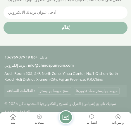
يُقدِّم
هاتف :
+86 13696907919
info@chinaspunyarn.com
بريد إلكتروني :
Add : Room 505, 5/F, North Zone, Yihua Center, No.1 Qishan North
Road, Huli District, Xiamen City, Fujian Province, P.R.China
خيوط بوليستر معاد تدويرها
نسج خيوط بوليستر
العلامات الساخنة :
© 2026 سيتيك نانيانغ (شيامن) الغزل والنسيج والتكنولوجيا المحدودة كل
الحقوق محفوظة.
شبكة IPv6 مدعومة
|
سياسة الخصوصية
|
Xml
|
خريطة الموقع
واتس اب
اتصل بنا
منتجات
بيت