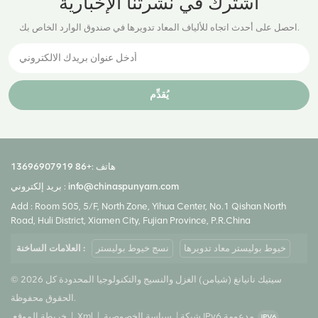
اشترك في نشرتنا الإخبارية
احصل على أحدث اتجاه للألياف المعاد تدويرها في صندوق الوارد الخاص بك.
يُقدِّم
هاتف :
+86 13696907919
info@chinaspunyarn.com
بريد إلكتروني :
Add : Room 505, 5/F, North Zone, Yihua Center, No.1 Qishan North
Road, Huli District, Xiamen City, Fujian Province, P.R.China
خيوط بوليستر معاد تدويرها
نسج خيوط بوليستر
العلامات الساخنة :
© 2026 سيتيك نانيانغ (شيامن) الغزل والنسيج والتكنولوجيا المحدودة كل
الحقوق محفوظة.
شبكة IPv6 مدعومة
|
سياسة الخصوصية
|
Xml
|
خريطة الموقع